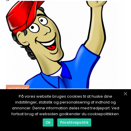
redaktionel
På vores website bruges cookies til at huske dine
17. January 2024
indstillinger, statistik og personalisering af indhold og
Vegghengt toalett montering - den ultimate
annoncer. Denne information deles med tredjepart. Ved
guiden for huseiere
fortsat brug af websiden godkender du cookiepolitikken.
Ok
Privatlivspolitik