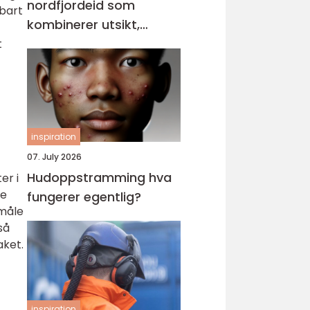
nordfjordeid som
nbart
kombinerer utsikt,
sikkerhet og stil
t
inspiration
07. July 2026
Hudoppstramming hva
er i
re
fungerer egentlig?
 måle
så
aket.
inspiration