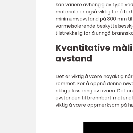
kan variere avhengig av type ved
materiale er også viktig for å fo
minimumsavstand på 800 mm til 
varmeisolerende beskyttelsesskjo
tilstrekkelig for å unngå branns
Kvantitative mål
avstand
Det er viktig å være nøyaktig nå
rommet. For å oppnå denne nøyak
riktig plassering av ovnen. Det 
avstanden til brennbart material
viktig å være oppmerksom på høyd