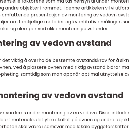
essensielle faktorene som må tas hensyn til under monter
andre objekter i rommet. I denne artikkelen vil vi utfor
n omfattende presentasjon av montering av vedovn avst
taljer om forskjellige metoder og kvantitative målinger, s
deler og ulemper ved ulike monteringsavstander.
ntering av vedovn avstand
det viktig å overholde bestemte avstandskrav for å sikr
 ovnen. Ved å plassere ovnen med riktig avstand bidrar man
ppheting, samtidig som man oppnår optimal utnyttelse a
montering av vedovn avstand
ør vurderes under montering av en vedovn. Disse inklude
bart materiale, det ytre skallet på ovnen og andre objekt
erheten skal være i samsvar med lokale byggeforskrifter