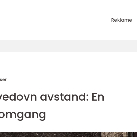
Reklame
sen
vedovn avstand: En
nomgang