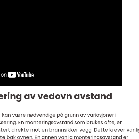
tering av vedovn avstand
 kan være nødvendige på grunn av variasjoner i
ssering. En monteringsavstand som brukes ofte, er
tert direkte mot en brannsikker vegg. Dette krever vanli
late bak ovnen. En annen vanlig monteringsavstand er