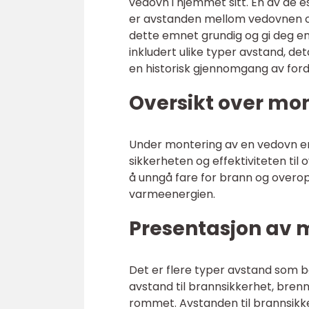
vedovn i hjemmet sitt. En av de 
er avstanden mellom vedovnen og 
dette emnet grundig og gi deg e
inkludert ulike typer avstand, de
en historisk gjennomgang av for
Oversikt over mo
Under montering av en vedovn er 
sikkerheten og effektiviteten til
å unngå fare for brann og overo
varmeenergien.
Presentasjon av 
Det er flere typer avstand som b
avstand til brannsikkerhet, brenn
rommet. Avstanden til brannsikk