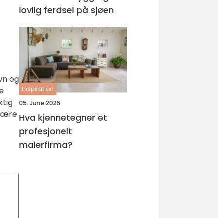
lovlig ferdsel på sjøen
vn og
inspiration
e
ktig
05. June 2026
sfære
Hva kjennetegner et
profesjonelt
malerfirma?