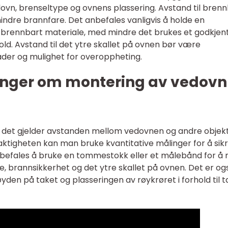
ovn, brenseltype og ovnens plassering. Avstand til bren
rhindre brannfare. Det anbefales vanligvis å holde en
brennbart materiale, med mindre det brukes et godkjen
ld. Avstand til det ytre skallet på ovnen bør være
kader og mulighet for overoppheting.
inger om montering av vedovn
r det gjelder avstanden mellom vedovnen og andre objekt
tigheten kan man bruke kvantitative målinger for å sik
anbefales å bruke en tommestokk eller et målebånd for å
e, brannsikkerhet og det ytre skallet på ovnen. Det er og
en på taket og plasseringen av røykrøret i forhold til t