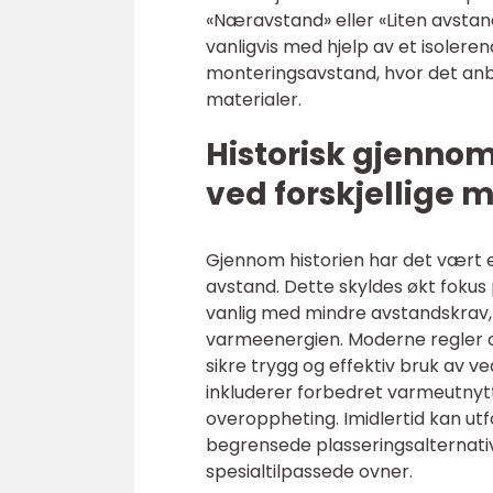
«Næravstand» eller «Liten avsta
vanligvis med hjelp av et isolere
monteringsavstand, hvor det an
materialer.
Historisk gjenno
ved forskjellige
Gjennom historien har det vært e
avstand. Dette skyldes økt fokus 
vanlig med mindre avstandskrav, 
varmeenergien. Moderne regler og 
sikre trygg og effektiv bruk av 
inkluderer forbedret varmeutnytt
overoppheting. Imidlertid kan u
begrensede plasseringsalternativ
spesialtilpassede ovner.