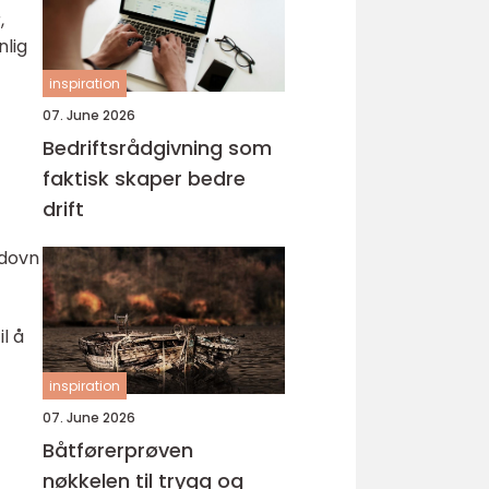
,
nlig
inspiration
07. June 2026
Bedriftsrådgivning som
faktisk skaper bedre
drift
edovn
l å
inspiration
07. June 2026
Båtførerprøven
nøkkelen til trygg og