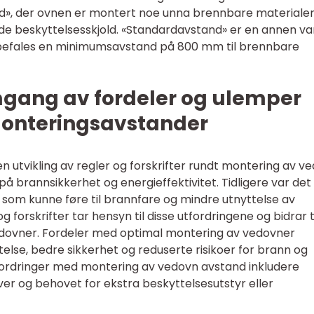
nd», der ovnen er montert noe unna brennbare materialer
nde beskyttelsesskjold. «Standardavstand» er en annen va
befales en minimumsavstand på 800 mm til brennbare
mgang av fordeler og ulemper
 monteringsavstander
n utvikling av regler og forskrifter rundt montering av v
på brannsikkerhet og energieffektivitet. Tidligere var det
som kunne føre til brannfare og mindre utnyttelse av
forskrifter tar hensyn til disse utfordringene og bidrar ti
vedovner. Fordeler med optimal montering av vedovner
else, bedre sikkerhet og reduserte risikoer for brann og
tfordringer med montering av vedovn avstand inkludere
er og behovet for ekstra beskyttelsesutstyr eller