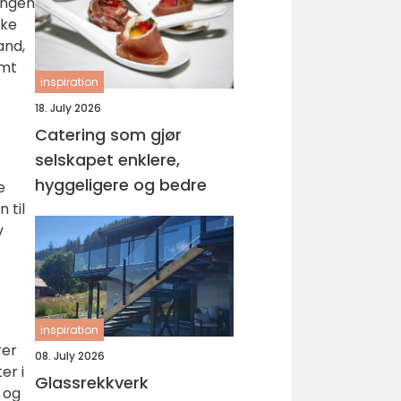
ingen
ske
and,
amt
inspiration
18. July 2026
Catering som gjør
selskapet enklere,
hyggeligere og bedre
e
 til
v
inspiration
rer
08. July 2026
er i
Glassrekkverk
 og