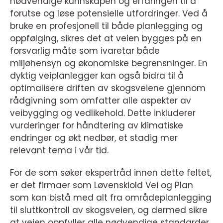
nødvendige kunnskapen og erfaringen til å
forutse og løse potensielle utfordringer. Ved å
bruke en profesjonell til både planlegging og
oppfølging, sikres det at veien bygges på en
forsvarlig måte som ivaretar både
miljøhensyn og økonomiske begrensninger. En
dyktig veiplanlegger kan også bidra til å
optimalisere driften av skogsveiene gjennom
rådgivning som omfatter alle aspekter av
veibygging og vedlikehold. Dette inkluderer
vurderinger for håndtering av klimatiske
endringer og økt nedbør, et stadig mer
relevant tema i vår tid.
For de som søker ekspertråd innen dette feltet,
er det firmaer som Løvenskiold Vei og Plan
som kan bistå med alt fra områdeplanlegging
til sluttkontroll av skogsveien, og dermed sikre
at veien oppfyller alle nødvendige standarder