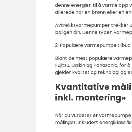
denne energien til å varme opp va
allerede har en brønn eller en en
Avtrekksvarmepumper trekker ut o
boligen din. Denne typen varmepu
2. Populære varmepumpe tilbud i
Blant de mest populære varmepu
Fujitsu, Daikin og Panasonic, fo
gjelder kvalitet og teknologi og e
Kvantitative må
inkl. montering»
Når du vurderer et varmepumpe til
målinger, inkludert energiklassifi