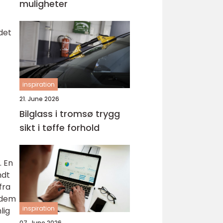
muligheter
det
inspiration
21. June 2026
Bilglass i tromsø trygg
sikt i tøffe forhold
. En
ndt
fra
e dem
inspiration
lig
07. June 2026