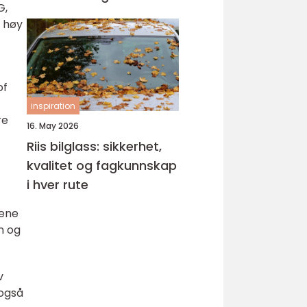
G,
 høy
of
inspiration
re
16. May 2026
Riis bilglass: sikkerhet,
kvalitet og fagkunnskap
i hver rute
rene
n og
v
 også