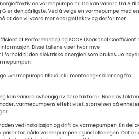
energieffektiv en varmepumpe er. De kan variere fra A til 
g G er den dårligste. Ved å velge en varmepumpe med en
på at den vil være mer energieffektiv og derfor mer
fficient of Performance) og SCOP (Seasonal Coefficient 
informasjon. Disse tallene viser hvor mye
orhold til den elektriske energien som brukes. Jo høye
 varmepumpen.
ige «varmepumpe tilbud inkl. montering» skiller seg fra
g kan variere avhengig av flere faktorer. Noen av fakto
stnader, varmepumpens effektivitet, størrelsen på enhete
ger.
tnaden ved installasjon og drift av varmepumpen. En del a
e priser for både varmepumpen og installeringen. Det er