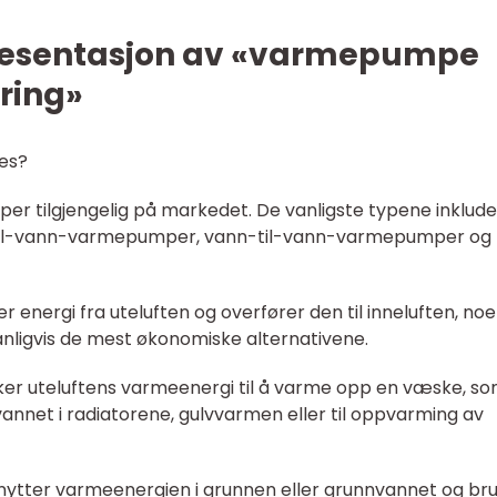
resentasjon av «varmepumpe
ering»
nes?
er tilgjengelig på markedet. De vanligste typene inklude
t-til-vann-varmepumper, vann-til-vann-varmepumper og
 energi fra uteluften og overfører den til inneluften, no
 vanligvis de mest økonomiske alternativene.
er uteluftens varmeenergi til å varme opp en væske, s
vannet i radiatorene, gulvvarmen eller til oppvarming av
tter varmeenergien i grunnen eller grunnvannet og br