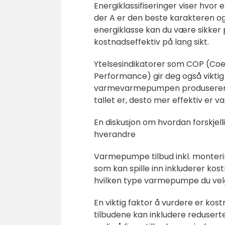
Energiklassifiseringer viser hvor 
der A er den beste karakteren o
energiklasse kan du være sikker 
kostnadseffektiv på lang sikt.
Ytelsesindikatorer som COP (Coe
Performance) gir deg også viktig 
varmevarmepumpen produserer i f
tallet er, desto mer effektiv er
En diskusjon om hvordan forskjell
hverandre
Varmepumpe tilbud inkl. monterin
som kan spille inn inkluderer ko
hvilken type varmepumpe du vel
En viktig faktor å vurdere er kos
tilbudene kan inkludere redusert