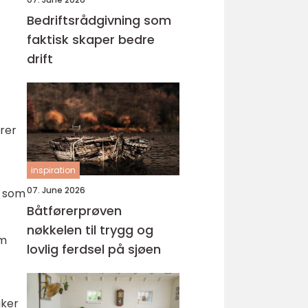
Bedriftsrådgivning som
faktisk skaper bedre
drift
rer
inspiration
07. June 2026
e som
Båtførerprøven
nøkkelen til trygg og
om
lovlig ferdsel på sjøen
uker