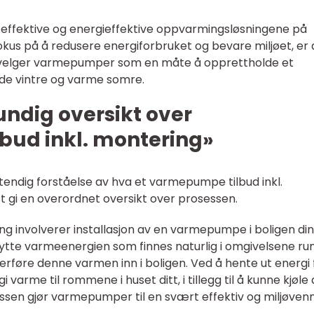
ffektive og energieffektive oppvarmingsløsningene på
kus på å redusere energiforbruket og bevare miljøet, er 
ere velger varmepumper som en måte å opprettholde et
lde vintre og varme somre.
undig oversikt over
ud inkl. montering»
lstendig forståelse av hva et varmepumpe tilbud inkl.
t gi en overordnet oversikt over prosessen.
g involverer installasjon av en varmepumpe i boligen din
te varmeenergien som finnes naturlig i omgivelsene ru
overføre denne varmen inn i boligen. Ved å hente ut energi 
varme til rommene i huset ditt, i tillegg til å kunne kjøl
n gjør varmepumper til en svært effektiv og miljøvenn