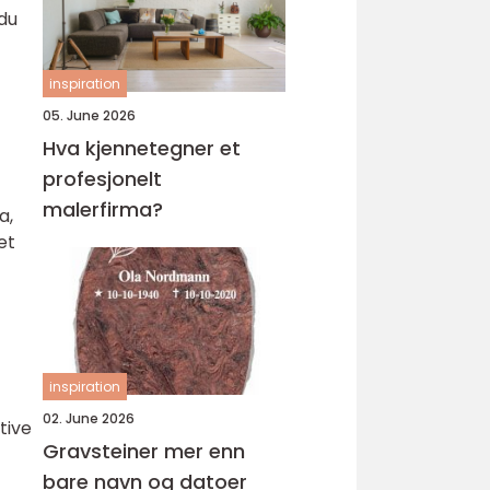
 du
inspiration
05. June 2026
Hva kjennetegner et
profesjonelt
malerfirma?
a,
et
inspiration
02. June 2026
tive
Gravsteiner mer enn
bare navn og datoer