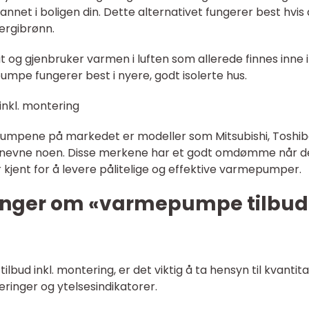
nnet i boligen din. Dette alternativet fungerer best hvis
ergibrønn.
g gjenbruker varmen i luften som allerede finnes inne i
mpe fungerer best i nyere, godt isolerte hus.
nkl. montering
mpene på markedet er modeller som Mitsubishi, Toshib
r å nevne noen. Disse merkene har et godt omdømme når d
r kjent for å levere pålitelige og effektive varmepumper.
linger om «varmepumpe tilbud
bud inkl. montering, er det viktig å ta hensyn til kvantita
seringer og ytelsesindikatorer.