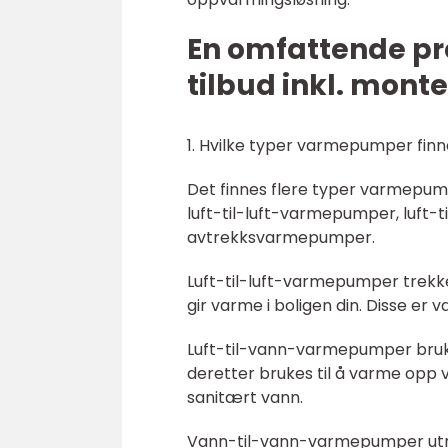
En omfattende p
tilbud inkl. mont
1. Hvilke typer varmepumper fin
Det finnes flere typer varmepump
luft-til-luft-varmepumper, luf
avtrekksvarmepumper.
Luft-til-luft-varmepumper trekker
gir varme i boligen din. Disse er
Luft-til-vann-varmepumper bruk
deretter brukes til å varme opp 
sanitært vann.
Vann-til-vann-varmepumper utny