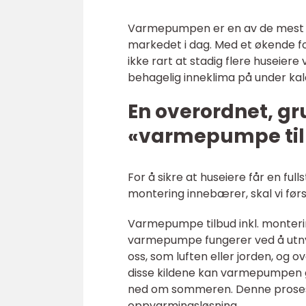
Varmepumpen er en av de mest e
markedet i dag. Med et økende fo
ikke rart at stadig flere husei
behagelig inneklima på under ka
En overordnet, gr
«varmepumpe tilb
For å sikre at huseiere får en ful
montering innebærer, skal vi førs
Varmepumpe tilbud inkl. monterin
varmepumpe fungerer ved å utnyt
oss, som luften eller jorden, og 
disse kildene kan varmepumpen gi 
ned om sommeren. Denne prosesse
oppvarmingsløsning.