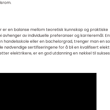
dsrom.
ker er en balanse mellom teoretisk kunnskap og praktiske
i avhenger av individuelle preferanser og karrieremål. E
n handelsskole eller en bachelorgrad, trenger man en so
e nødvendige sertifiseringene for å bli en kvalifisert elektr
er elektrikere, er en god utdanning en nøkkel til suksess