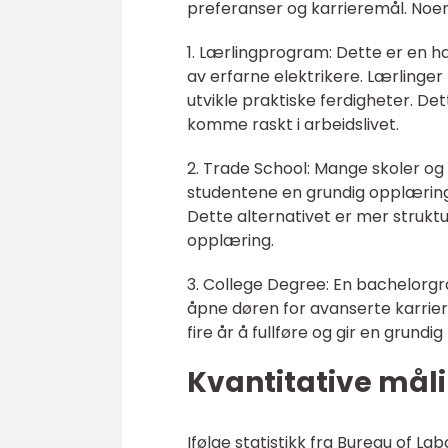
preferanser og karrieremål. Noe
1. Lærlingprogram: Dette er en h
av erfarne elektrikere. Lærlinger b
utvikle praktiske ferdigheter. De
komme raskt i arbeidslivet.
2. Trade School: Mange skoler og 
studentene en grundig opplæring i
Dette alternativet er mer strukt
opplæring.
3. College Degree: En bachelorgrad
åpne døren for avanserte karrierem
fire år å fullføre og gir en grund
Kvantitative mål
Ifølge statistikk fra Bureau of La