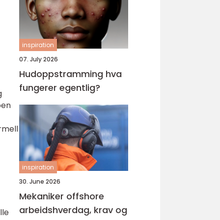
inspiration
07. July 2026
Hudoppstramming hva
fungerer egentlig?
g
pen
rmell
inspiration
30. June 2026
Mekaniker offshore
arbeidshverdag, krav og
lle