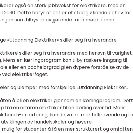
ikerer også en sterk jobbvekst for elektrikere, med en
il 2030. Dette betyr at det er et stadig økende behov for
nningen som tilbys er avgjørende for å møte denne
ige «Utdanning Elektriker» skiller seg fra hverandre
ktrikere skiller seg fra hverandre med hensyn til varighet,
. Mens en lærlingprogram kan tilby raskere inngang til
ole eller en bachelorgrad gi en dypere forståelse av de
 ved elektrikerfaget.
eler og ulemper med forskjellige «Utdanning Elektriker»
måten å bli en elektriker gjennom en lærlingprogram. Det
 fra en erfaren elektriker til en lærling over tid. Mens
sk hands-on erfaring, kan de være mer tidkrevende og t
har utviklingen av handelsskoler og høyere
mulig for studenter å få en mer strukturert og omfatte