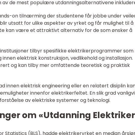
n av de mest populære utdanningsalternativene inkludere
ands-on tilnærming der studentene får jobbe under veile
lir utsatt for ulike aspekter av yrket og får mulighet til å
tte kan være et attraktivt alternativ for de som ønsker å
institusjoner tilbyr spesifikke elektrikerprogrammer som 
nnen elektrisk konstruksjon, vedlikehold og installasjon.
urert og kan tilby mer omfattende teoretisk og praktisk
 innen elektrisk engineering eller en relatert disiplin ka
uligheter innenfor elektrikerfeltet. En slik grad vanligvi
ig forståelse av elektriske systemer og teknologi.
inger om «Utdanning Elektrike
bor Statistics (BLS), hadde elektrikeryrket en median årslø