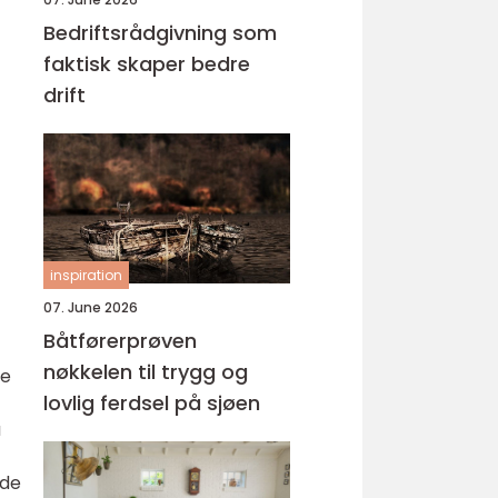
Bedriftsrådgivning som
faktisk skaper bedre
drift
inspiration
07. June 2026
Båtførerprøven
nøkkelen til trygg og
te
lovlig ferdsel på sjøen
a
nde