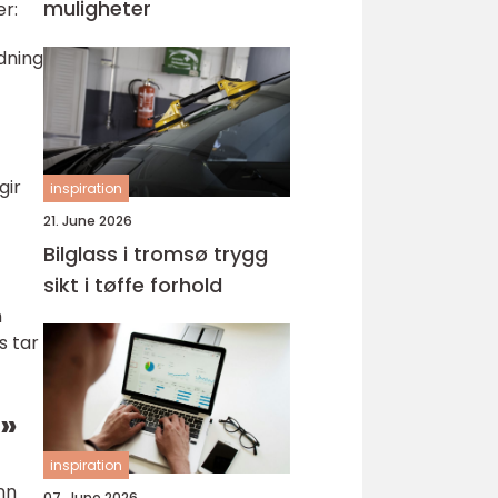
muligheter
r:
dning
gir
inspiration
21. June 2026
Bilglass i tromsø trygg
sikt i tøffe forhold
n
s tar
r»
inspiration
nn
07. June 2026