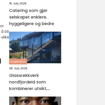
18. July 2026
Catering som gjør
selskapet enklere,
hyggeligere og bedre
for
å bli
 ulike
g
inspiration
08. July 2026
Glassrekkverk
nordfjordeid som
kombinerer utsikt,
sikkerhet og stil