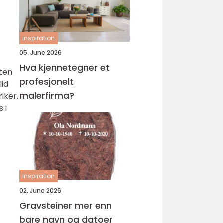
inspiration
05. June 2026
Hva kjennetegner et
nten
profesjonelt
lid
malerfirma?
iker.
 i
inspiration
02. June 2026
Gravsteiner mer enn
bare navn og datoer