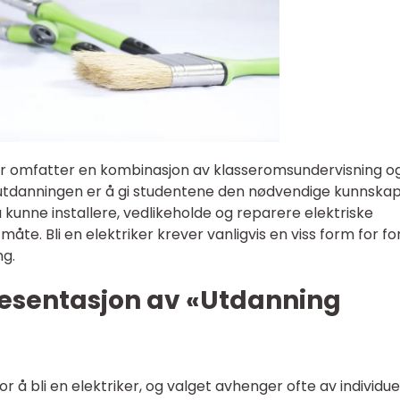
ker omfatter en kombinasjon av klasseromsundervisning o
 utdanningen er å gi studentene den nødvendige kunnska
kunne installere, vedlikeholde og reparere elektriske
åte. Bli en elektriker krever vanligvis en viss form for fo
ng.
esentasjon av «Utdanning
or å bli en elektriker, og valget avhenger ofte av individue