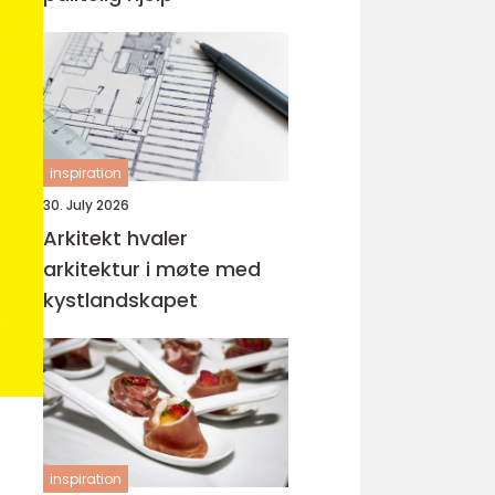
inspiration
30. July 2026
Arkitekt hvaler
arkitektur i møte med
kystlandskapet
inspiration