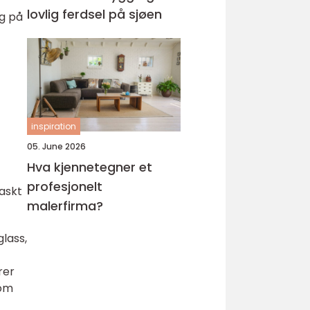
lovlig ferdsel på sjøen
g på
inspiration
05. June 2026
Hva kjennetegner et
profesjonelt
raskt
malerfirma?
glass,
rer
som