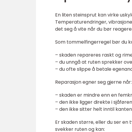
En liten steinsprut kan virke usk
Temperaturendringer, vibrasjoner
det seg å vite når du bør reagere
Som tommelfingerregel bør du ko
– skaden repareres raskt og rime
– du unngå at ruten sprekker ove
– du ofte slippe å betale egenand
Reparasjon egner seg gjerne når:
– skaden er mindre enn en femk
– den ikke ligger direkte i sjåføre
– den ikke sitter helt inntil kante
Er skaden større, eller du ser en 
svekker ruten og kan: