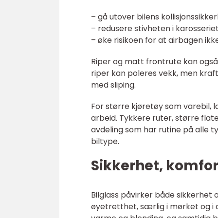
– gå utover bilens kollisjonssikke
– redusere stivheten i karosserie
– øke risikoen for at airbagen ik
Riper og matt frontrute kan også 
riper kan poleres vekk, men krafti
med sliping.
For større kjøretøy som varebil, la
arbeid. Tykkere ruter, større flate
avdeling som har rutine på alle ty
biltype.
Sikkerhet, komfo
Bilglass påvirker både sikkerhet 
øyetretthet, særlig i mørket og i