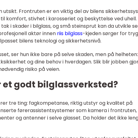
 utsikt. Frontruten er en viktig del av bilens sikkerhetssy
il komfort, stivhet i karosseriet og beskyttelse ved uhell.
k i skader i bilglass, og små steinsprut kan da utvikle seg
profesjonell aktør innen
riis bilglass
-kjeden sørger for try
tilpasset bilens teknologi og sikkerhetsnivå.
sset, ser hun ikke bare på selve skaden, men på helheten:
kksikkerhet og dine behov i hverdagen. Slik blir jobben gjo
unødvendig risiko på veien.
et godt bilglassverksted?
er tre ting: fagkompetanse, riktig utstyr og kvalitet på
vanserte førerassistentsystemer som kamera i frontruten,
nter og antenner i selve glasset. Da holder det ikke len