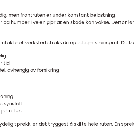
yldig, men frontruten er under konstant belastning.
 og humper i veien gjør at en skade kan vokse. Derfor lø
.
ntakte et verksted straks du oppdager steinsprut. Da ka
lig
r tid
el, avhengig av forsikring
roning
ns synsfelt
n på ruten
tydelig sprekk, er det tryggest å skifte hele ruten. En spre