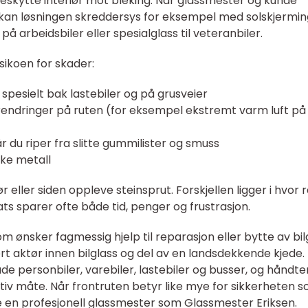
eskytte interiør mot bleking. Når glassmester og kunde
n løsningen skreddersys for eksempel med solskjermin
 på arbeidsbiler eller spesialglass til veteranbiler.
sikoen for skader:
, spesielt bak lastebiler og på grusveier
ndringer på ruten (for eksempel ekstremt varm luft på
år du riper fra slitte gummilister og smuss
kke metall
eller siden oppleve steinsprut. Forskjellen ligger i hvor 
sats sparer ofte både tid, penger og frustrasjon.
m ønsker fagmessig hjelp til reparasjon eller bytte av bil
rt aktør innen bilglass og del av en landsdekkende kjede.
e personbiler, varebiler, lastebiler og busser, og håndte
ktiv måte. Når frontruten betyr like mye for sikkerheten 
 en profesjonell glassmester som Glassmester Eriksen.