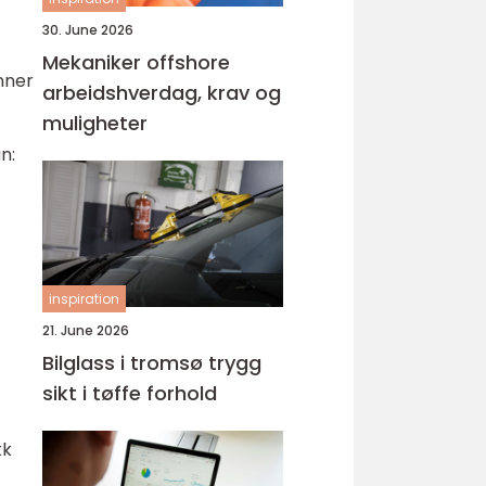
30. June 2026
Mekaniker offshore
nner
arbeidshverdag, krav og
muligheter
n:
inspiration
21. June 2026
Bilglass i tromsø trygg
sikt i tøffe forhold
kk