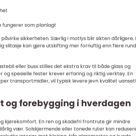
rhet
t
ke fungerer som planlagt
påvirke sikkerheten. Særlig i motlys blir sikten dårligere.
g slitasje kan gjøre utskifting mer fornuftig enn flere run
stebil eller buss stilles det ekstra krav til både glass og
r og spesielle fester krever erfaring og riktig verktøy. En
per transportmidler, vil typisk levere jevn kvalitet uanset
rt og forebygging i hverdagen
og kjørekomfort. En ren og skadefri frontrute gir mindre
 dårlig vær. Solskjermende eller tonede ruter kan reduser