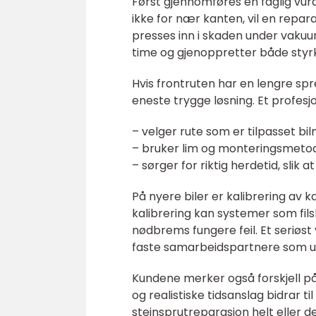
Først gjennomføres en faglig vurd
ikke for nær kanten, vil en repa
presses inn i skaden under vakuu
time og gjenoppretter både styrke
Hvis frontruten har en lengre spre
eneste trygge løsning. Et profesj
– velger rute som er tilpasset bi
– bruker lim og monteringsmeto
– sørger for riktig herdetid, slik 
På nyere biler er kalibrering av 
kalibrering kan systemer som filsk
nødbrems fungere feil. Et seriøst
faste samarbeidspartnere som ut
Kundene merker også forskjell på 
og realistiske tidsanslag bidrar 
steinsprutreparasjon helt eller 