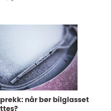
 sprekk: når bør bilglasset
ttes?