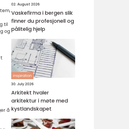
02. August 2026
stem,
Vaskefirma i bergen slik
finner du profesjonell og
 til
pålitelig hjelp
gg og
rt
inspiration
30. July 2026
Arkitekt hvaler
arkitektur i møte med
kystlandskapet
ger å