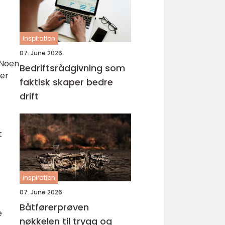
inspiration
07. June 2026
 Noen
Bedriftsrådgivning som
der
faktisk skaper bedre
drift
t
inspiration
07. June 2026
Båtførerprøven
e
nøkkelen til trygg og