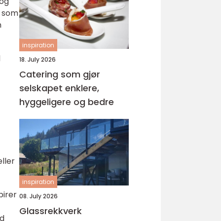
 og
s som
n
inspiration
l
18. July 2026
Catering som gjør
selskapet enklere,
hyggeligere og bedre
ller
inspiration
pirer
08. July 2026
Glassrekkverk
ed