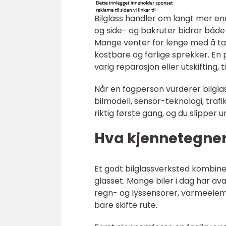
Bilglass handler om langt mer enn
og side- og bakruter bidrar både t
Mange venter for lenge med å ta ta
kostbare og farlige sprekker. En 
varig reparasjon eller utskifting, 
Når en fagperson vurderer bilgla
bilmodell, sensor-teknologi, trafi
riktig første gang, og du slipper 
Hva kjennetegner 
Et godt bilglassverksted kombiner
glasset. Mange biler i dag har a
regn- og lyssensorer, varmeeleme
bare skifte rute.