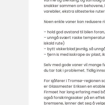
varme og blending, og samtidig b
snakker sammen om behovene, ka
varebiler, ekstra slitesterke ruter
Noen enkle vaner kan redusere ri
– hold god avstand til bilen foran
– unngå svært raske temperature
iskald rute)
– bytt viskerblad jevnlig, så unng
– fjern is med isskrape av plast, i
Selv med gode vaner vil mange før 
du tar tak i problemet. Tidlig inn
For sjåfører i Tromsø-regionen so
er Glassmester Eriksen en etable
Firmaet har lang erfaring med båd
også forsikringssaker på en effe
bremsene, lønner det seg å velge