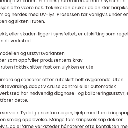
ering av skaden. Er steinspruten liten, utenfor synsfeltet
rasjon ofte være nok. Teknikeren bruker da en klar harpik
m og herdes med UV-lys. Prosessen tar vanligvis under e
n og sikten i ruten.
kk, eller skaden ligger i synsfeltet, er utskifting som rege
onelt verksted:
lmodellen og utstyrsvarianten
der som oppfyller produsentens krav
at ruten faktisk sitter fast om ulykken er ute
kamera og sensorer etter ruteskift helt avgjørende. Uten
iftevarsling, adaptiv cruise control eller automatisk
 verksted har nødvendig diagnose- og kalibreringsutstyr, e
fører dette.
service. Tydelig prisinformasjon, hjelp med forsikringspa
til en smidig opplevelse. Mange forsikringsselskap dekker
delvis, og erfarne verksteder håndterer ofte kontakten m