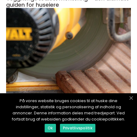
guiden for huseiere
redaktionel
På vores website bruges cookies til at huske dine
indstillinger, statistik og personalisering af indhold og
17. January 2024
annoncer. Denne information deles med tredjepart. Ved
Stålpipe montering - Grunnleggende
fortsat brug af websiden godkender du cookiepolitikken.
oversikt og mer
Ok
Privatlivspolitik