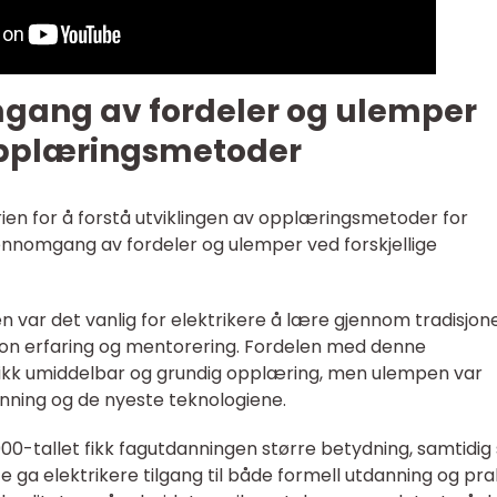
mgang av fordeler og ulemper
 opplæringsmetoder
orien for å forstå utviklingen av opplæringsmetoder for
jennomgang av fordeler og ulemper ved forskjellige
den var det vanlig for elektrikere å lære gjennom tradisjone
on erfaring og mentorering. Fordelen med denne
fikk umiddelbar og grundig opplæring, men ulempen var
anning og de nyeste teknologiene.
900-tallet fikk fagutdanningen større betydning, samtidi
e ga elektrikere tilgang til både formell utdanning og pra