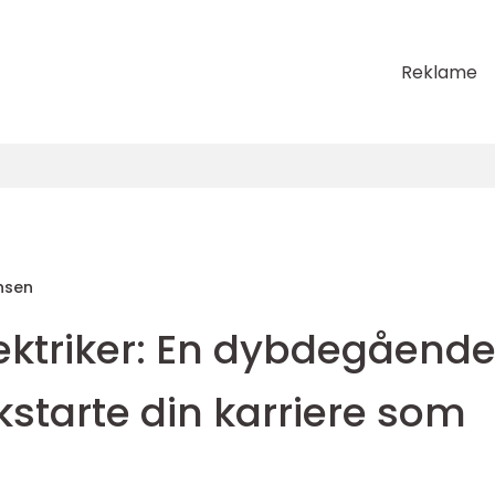
Reklame
nsen
lektriker: En dybdegåend
ckstarte din karriere som