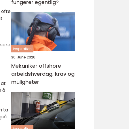
fungerer egentlig?
 ofte
at
isere
inspiration
30. June 2026
Mekaniker offshore
arbeidshverdag, krav og
muligheter
 at
m å
n ta
gså
inspiration