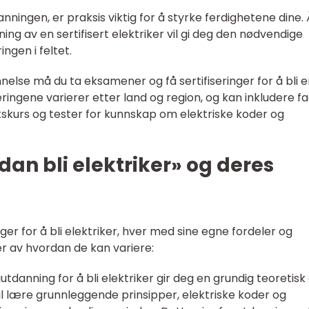
utdanningen, er praksis viktig for å styrke ferdighetene dine. 
ing av en sertifisert elektriker vil gi deg den nødvendige
ngen i feltet.
dannelse må du ta eksamener og få sertifiseringer for å bli 
iseringene varierer etter land og region, og kan inkludere fa
tskurs og tester for kunnskap om elektriske koder og
dan bli elektriker» og deres
nger for å bli elektriker, hver med sine egne fordeler og
er av hvordan de kan variere:
utdanning for å bli elektriker gir deg en grundig teoretisk
vil lære grunnleggende prinsipper, elektriske koder og