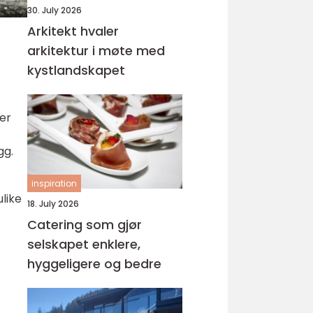
30. July 2026
Arkitekt hvaler
arkitektur i møte med
kystlandskapet
ter
gg.
inspiration
ulike
18. July 2026
Catering som gjør
selskapet enklere,
hyggeligere og bedre