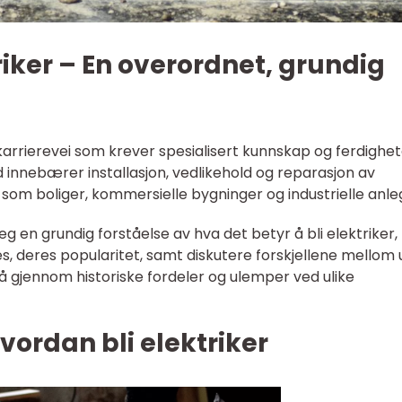
riker – En overordnet, grundig
karrierevei som krever spesialisert kunnskap og ferdighe
id innebærer installasjon, vedlikehold og reparasjon av
r som boliger, kommersielle bygninger og industrielle anle
g en grundig forståelse av hva det betyr å bli elektriker,
es, deres popularitet, samt diskutere forskjellene mellom 
å gjennom historiske fordeler og ulemper ved ulike
vordan bli elektriker