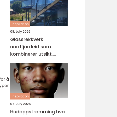
inspiration
08. July 2026
Glassrekkverk
nordfjordeid som
kombinerer utsikt,
sikkerhet og stil
for å
typer
inspiration
07. July 2026
Hudoppstramming hva