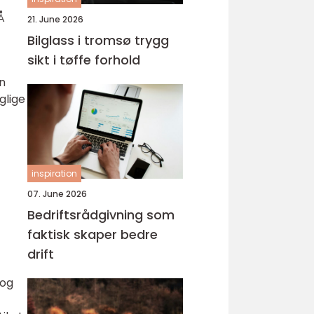
Å
21. June 2026
Bilglass i tromsø trygg
sikt i tøffe forhold
en
glige
inspiration
07. June 2026
Bedriftsrådgivning som
faktisk skaper bedre
drift
 og