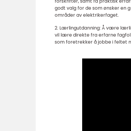
forskrifter, samt få praktisk erf
godt valg for de som ønsker en gr
områder av elektrikerfaget.
2. Lærlingutdanning: Å være lærl
vil lære direkte fra erfarne fagfolk
som foretrekker å jobbe i feltet