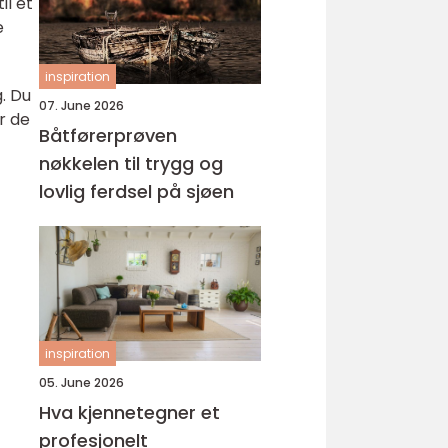
il et
e
inspiration
. Du
07. June 2026
or de
Båtførerprøven
nøkkelen til trygg og
lovlig ferdsel på sjøen
inspiration
05. June 2026
Hva kjennetegner et
profesjonelt