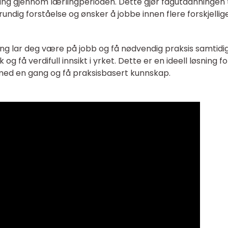
aring gjennom lærlingperioden. Dette gjør fagutdanningen t
undig forståelse og ønsker å jobbe innen flere forskjellig
ing lar deg være på jobb og få nødvendig praksis samtidig
 og få verdifull innsikt i yrket. Dette er en ideell løsning f
 med en gang og få praksisbasert kunnskap.