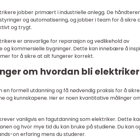
ektrikere jobber primært i industrielle anlegg. De håndterer
tyringer og automatisering, og jobber i team for å sikre 
tivt og trygt.
trikere er ansvarlige for reparasjon og vedlikehold av
te og kommersielle bygninger. Dette kan innebære å insp
emer for å sikre at alt fungerer korrekt.
nger om hvordan bli elektriker
m en formell utdanning og få nødvendig praksis for å sikre
ne og kunnskapene. Her er noen kvantitative målinger o
r krever vanligvis en fagutdanning som elektriker. Dette ka
lanen og hvor mye tid du kan bruke på studiene. Du kan o
hands-on erfaring mens du studerer.