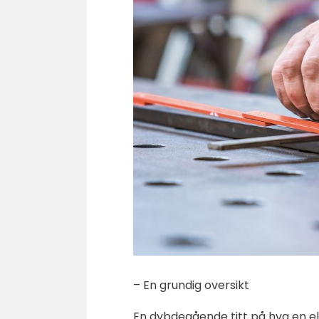
– En grundig oversikt
En dybdegående titt på hva en ele