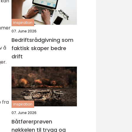
 kan
inspiration
ammer
07. June 2026
Bedriftsrådgivning som
v å
faktisk skaper bedre
drift
er.
 fra
inspiration
07. June 2026
Båtførerprøven
nøkkelen til trygg og