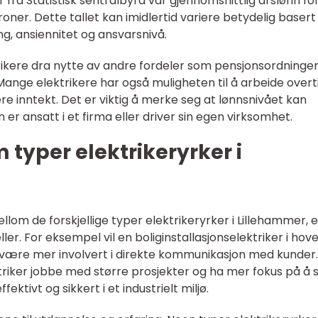
r fra Statistisk sentralbyrå var gjennomsnittlig årslønn fo
roner. Dette tallet kan imidlertid variere betydelig basert
g, ansiennitet og ansvarsnivå.
ktrikere dra nytte av andre fordeler som pensjonsordninger
ange elektrikere har også muligheten til å arbeide overti
e inntekt. Det er viktig å merke seg at lønnsnivået kan
er ansatt i et firma eller driver sin egen virksomhet.
 typer elektrikeryrker i
lom de forskjellige typer elektrikeryrker i Lillehammer, e
er. For eksempel vil en boliginstallasjonselektriker i hov
være mer involvert i direkte kommunikasjon med kunder.
ktriker jobbe med større prosjekter og ha mer fokus på å s
ektivt og sikkert i et industrielt miljø.