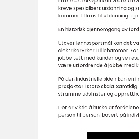
En annen forskjell kan være krave
kreve spesialisert utdanning og s
kommer til krav til utdanning og e
En historisk gjennomgang av ford
Utover lønnsspørsmål kan det vær
elektrikeryrker i Lillehammer. Fo
jobbe tett med kunder og se resul
være utfordrende å jobbe med ku
På den industrielle siden kan en 
prosjekter i store skala. Samtidi
stramme tidsfrister og oppretthol
Det er viktig å huske at fordelen
person til person, basert på indiv