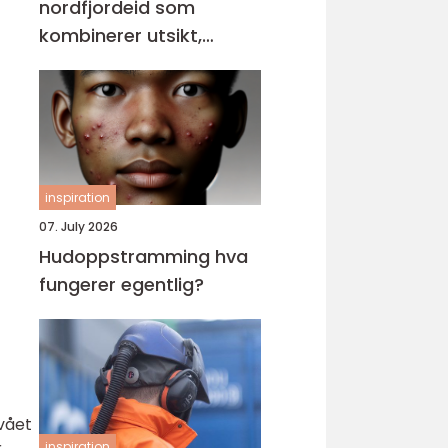
nordfjordeid som
kombinerer utsikt,
sikkerhet og stil
inspiration
07. July 2026
Hudoppstramming hva
fungerer egentlig?
ivået
inspiration