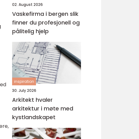
02. August 2026
Vaskefirma i bergen slik
finner du profesjonell og
g
pålitelig hjelp
inspiration
med
30. July 2026
Arkitekt hvaler
arkitektur i møte med
kystlandskapet
ere,