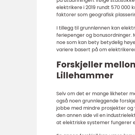
på utdanningen. Ifølge statistikke
elektrikere i 2019 rundt 570 000 k
faktorer som geografisk plasserin
I tillegg til grunnlønnen kan ele
feriepenger og bonusordninger. M
noe som kan bety betydelig høyer
variere basert på om elektrikeren 
Forskjeller mellom
Lillehammer
Selv om det er mange likheter mel
også noen grunnleggende forskjell
jobbe med mindre prosjekter og 
den annen side vil en industriele
at elektriske systemer fungerer eff