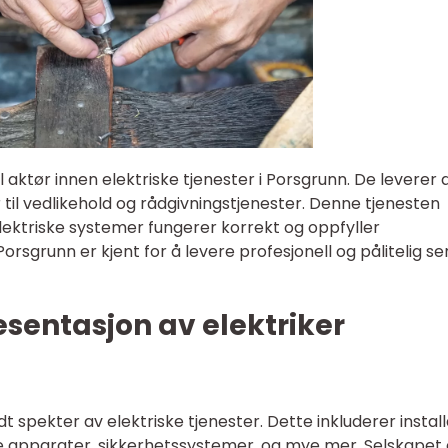
 aktør innen elektriske tjenester i Porsgrunn. De leverer a
r til vedlikehold og rådgivningstjenester. Denne tjenesten
t elektriske systemer fungerer korrekt og oppfyller
orsgrunn er kjent for å levere profesjonell og pålitelig se
sentasjon av elektriker
dt spekter av elektriske tjenester. Dette inkluderer instal
e apparater, sikkerhetssystemer, og mye mer. Selskapet 