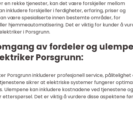
yr en rekke tjenester, kan det være forskjeller mellom
n inkludere forskjeller i ferdigheter, erfaring, priser og
e kan være spesialiserte innen bestemte områder, for
 eller hjemmeautomatisering. Det er viktig for kunder å vu
elektriker i Porsgrunn.
nnomgang av fordeler og ulempe
lektriker Porsgrunn:
er Porsgrunn inkluderer profesjonell service, pålitelighet
tjenestene sikrer at elektriske systemer fungerer optima
es. Ulempene kan inkludere kostnadene ved tjenestene o
r etterspørsel. Det er viktig å vurdere disse aspektene fø