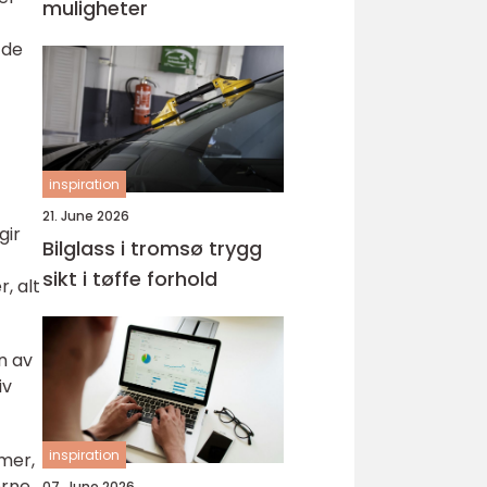
muligheter
 de
inspiration
21. June 2026
gir
Bilglass i tromsø trygg
sikt i tøffe forhold
, alt
n av
iv
inspiration
emer,
erne
07. June 2026