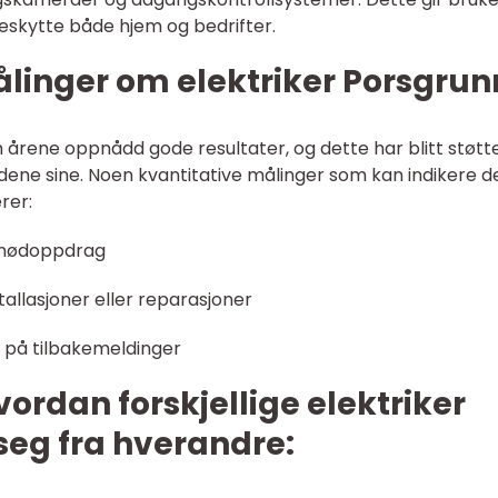
beskytte både hjem og bedrifter.
ålinger om elektriker Porsgrun
 årene oppnådd gode resultater, og dette har blitt støtt
ndene sine. Noen kvantitative målinger som kan indikere d
rer:
r nødoppdrag
tallasjoner eller reparasjoner
 på tilbakemeldinger
ordan forskjellige elektriker
 seg fra hverandre: