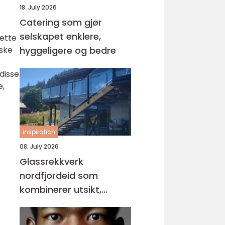
18. July 2026
Catering som gjør
selskapet enklere,
Dette
iske
hyggeligere og bedre
 disse
e,
inspiration
08. July 2026
Glassrekkverk
nordfjordeid som
kombinerer utsikt,
sikkerhet og stil