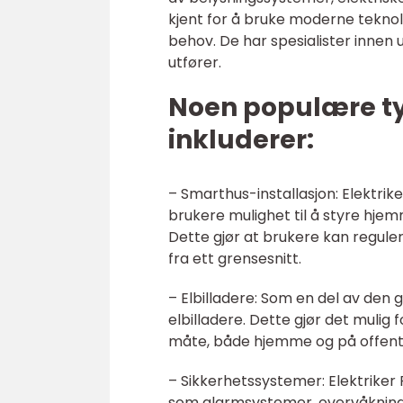
kjent for å bruke moderne tekno
behov. De har spesialister innen u
utfører.
Noen populære typ
inkluderer:
– Smarthus-installasjon: Elektrik
brukere mulighet til å styre hjem
Dette gjør at brukere kan regule
fra ett grensesnitt.
– Elbilladere: Som en del av den g
elbilladere. Dette gjør det mulig 
måte, både hjemme og på offentl
– Sikkerhetssystemer: Elektriker 
som alarmsystemer, overvåkning