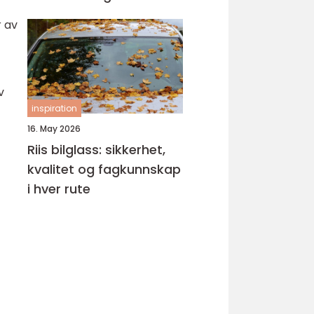
r av
v
inspiration
16. May 2026
Riis bilglass: sikkerhet,
kvalitet og fagkunnskap
i hver rute