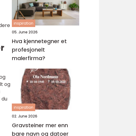
inspiration
rdere
05. June 2026
Hva kjennetegner et
r
profesjonelt
malerfirma?
 og
lt og
g
r du
inspiration
02. June 2026
Gravsteiner mer enn
bare navn og datoer