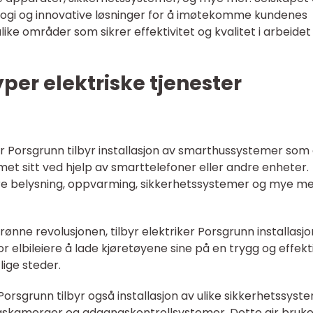
logi og innovative løsninger for å imøtekomme kundenes
like områder som sikrer effektivitet og kvalitet i arbeidet
er elektriske tjenester
er Porsgrunn tilbyr installasjon av smarthussystemer som 
met sitt ved hjelp av smarttelefoner eller andre enheter.
re belysning, oppvarming, sikkerhetssystemer og mye mer
rønne revolusjonen, tilbyr elektriker Porsgrunn installasjo
for elbileiere å lade kjøretøyene sine på en trygg og effekt
ige steder.
Porsgrunn tilbyr også installasjon av ulike sikkerhetssyst
skameraer og adgangskontrollsystemer. Dette gir bruk