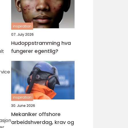
inspiration
07. July 2026
Hudoppstramming hva
fungerer egentlig?
lt
rvice
inspiration
30. June 2026
Mekaniker offshore
lasjon
arbeidshverdag, krav og
er