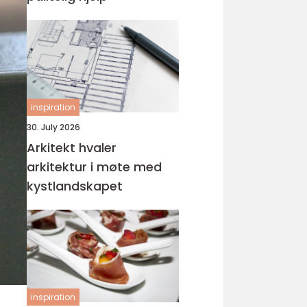
inspiration
30. July 2026
Arkitekt hvaler
arkitektur i møte med
kystlandskapet
inspiration