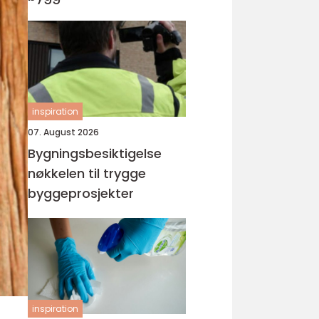
inspiration
07. August 2026
Bygningsbesiktigelse
nøkkelen til trygge
byggeprosjekter
inspiration