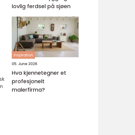
lovlig ferdsel på sjøen
inspiration
05. June 2026
Hva kjennetegner et
sk
profesjonelt
om
malerfirma?