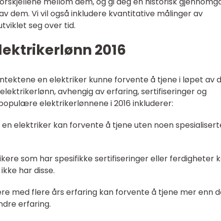
e forskjellene mellom dem, og gi deg en historisk gjennom
v dem. Vi vil også inkludere kvantitative målinger av
viklet seg over tid.
lektrikerlønn 2016
inntektene en elektriker kunne forvente å tjene i løpet av 
 elektrikerlønn, avhengig av erfaring, sertifiseringer og
populære elektrikerlønnene i 2016 inkluderer:
 en elektriker kan forvente å tjene uten noen spesialisert
trikere som har spesifikke sertifiseringer eller ferdigheter 
ikke har disse.
ikere med flere års erfaring kan forvente å tjene mer enn 
dre erfaring.