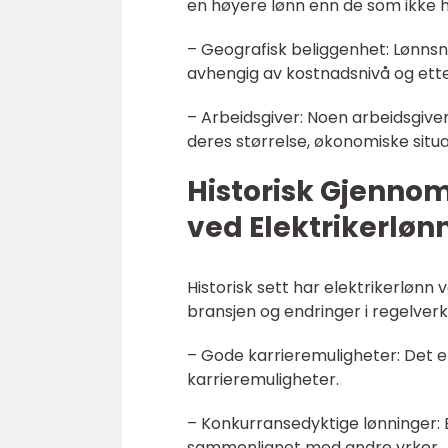
en høyere lønn enn de som ikke h
– Geografisk beliggenhet: Lønnsniv
avhengig av kostnadsnivå og ette
– Arbeidsgiver: Noen arbeidsgive
deres størrelse, økonomiske situ
Historisk Gjenno
ved Elektrikerløn
Historisk sett har elektrikerlønn v
bransjen og endringer i regelverk
– Gode karrieremuligheter: Det er
karrieremuligheter.
– Konkurransedyktige lønninger: 
sammenlignet med andre yrker.