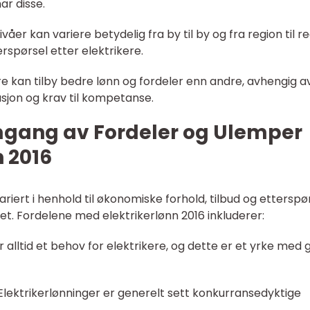
ar disse.
åer kan variere betydelig fra by til by og fra region til re
rspørsel etter elektrikere.
re kan tilby bedre lønn og fordeler enn andre, avhengig a
asjon og krav til kompetanse.
mgang av Fordeler og Ulemper
n 2016
ariert i henhold til økonomiske forhold, tilbud og etterspør
et. Fordelene med elektrikerlønn 2016 inkluderer:
 alltid et behov for elektrikere, og dette er et yrke med
Elektrikerlønninger er generelt sett konkurransedyktige