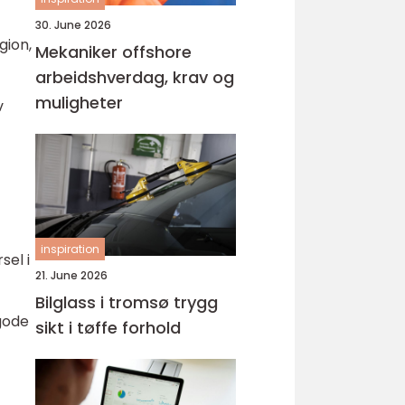
30. June 2026
gion,
Mekaniker offshore
arbeidshverdag, krav og
muligheter
v
inspiration
sel i
21. June 2026
Bilglass i tromsø trygg
 gode
sikt i tøffe forhold