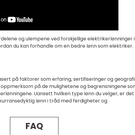
ordelene og ulempene ved forskjellige elektrikerlønninger i
hvordan du kan forhandle om en bedre lønn som elektriker.
asert på faktorer som erfaring, sertifiseringer og geografi
ære oppmerksom på de mulighetene og begrensningene s
kerlønningene. Uansett hvilken type lønn du velger, er det
onkurransedyktig lønn i tråd med ferdigheter og
FAQ