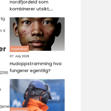
nordfjordeid som
kombinerer utsikt,
sikkerhet og stil
lig
m X
er
inspiration
07. July 2026
Hudoppstramming hva
fungerer egentlig?
2016.
r
 tjene
inspiration