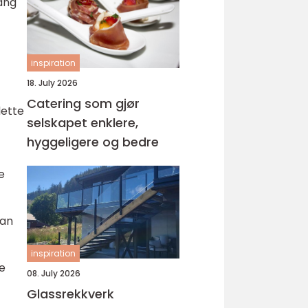
gang
inspiration
18. July 2026
Catering som gjør
dette
selskapet enklere,
hyggeligere og bedre
e
kan
inspiration
de
08. July 2026
Glassrekkverk