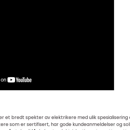
 et bredt spekter av elektrikere med ulik spesialisering
ere som er sertifisert, har gode kundeanmeldelser og sol