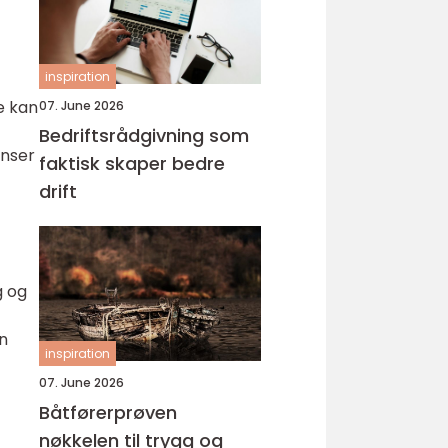
inspiration
e kan
07. June 2026
Bedriftsrådgivning som
anser
faktisk skaper bedre
drift
g og
an
inspiration
07. June 2026
Båtførerprøven
nøkkelen til trygg og