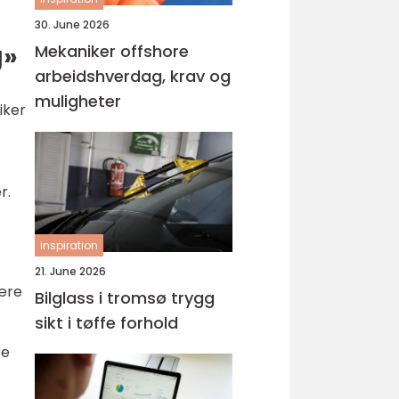
30. June 2026
g»
Mekaniker offshore
arbeidshverdag, krav og
muligheter
iker
r.
inspiration
21. June 2026
være
Bilglass i tromsø trygg
sikt i tøffe forhold
re