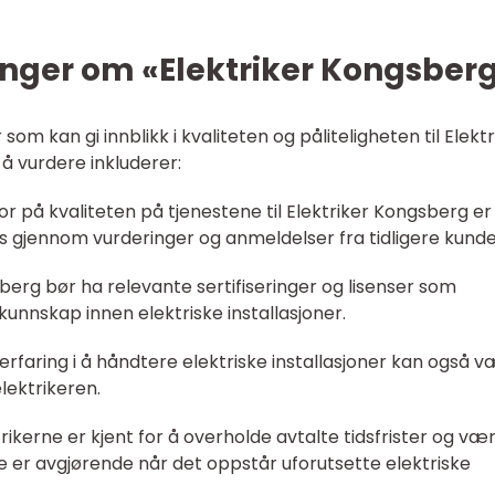
inger om «Elektriker Kongsber
som kan gi innblikk i kvaliteten og påliteligheten til Elektr
å vurdere inkluderer:
tor på kvaliteten på tjenestene til Elektriker Kongsberg er
s gjennom vurderinger og anmeldelser fra tidligere kunde
gsberg bør ha relevante sertifiseringer og lisenser som
nnskap innen elektriske installasjoner.
og erfaring i å håndtere elektriske installasjoner kan også 
elektrikeren.
rikerne er kjent for å overholde avtalte tidsfrister og væ
tte er avgjørende når det oppstår uforutsette elektriske