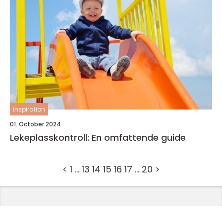
inspiration
01. October 2024
Lekeplasskontroll: En omfattende guide
<
1
…
13
14
15
16
17
…
20
>